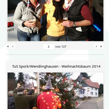
«
‹
›
»
von
127
TuS Spork/Wendlinghausen - Weihnachtsbaum 2014