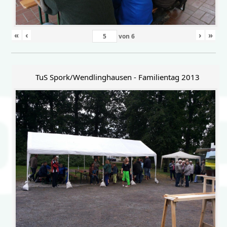
«
‹
›
»
von
6
TuS Spork/Wendlinghausen - Familientag 2013