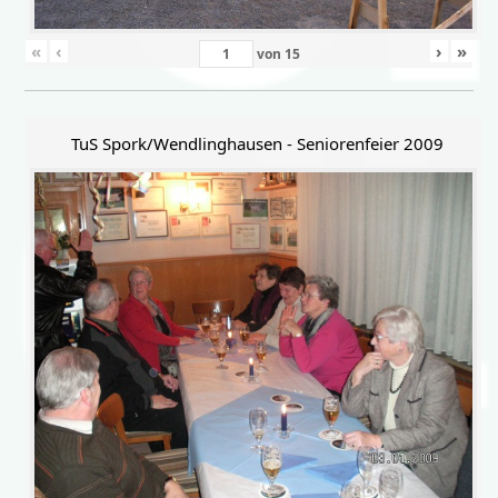
«
‹
›
»
von
15
TuS Spork/Wendlinghausen - Seniorenfeier 2009