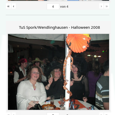
«
‹
›
»
von
4
TuS Spork/Wendlinghausen - Halloween 2008
«
‹
›
»