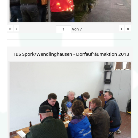
«
‹
›
»
von
7
TuS Spork/Wendlinghausen - Dorfaufräumaktion 2013