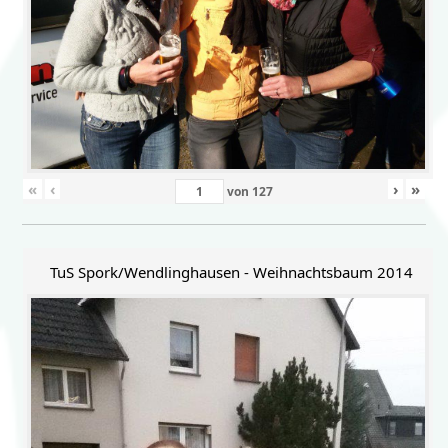
«
‹
›
»
von
127
TuS Spork/Wendlinghausen - Weihnachtsbaum 2014