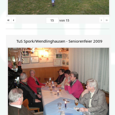
«
‹
›
»
von
15
TuS Spork/Wendlinghausen - Seniorenfeier 2009