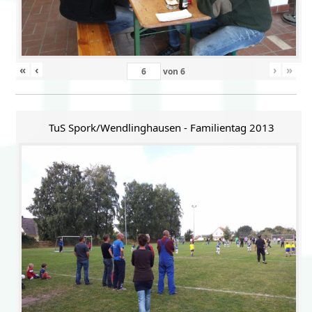
«
‹
›
»
von
6
TuS Spork/Wendlinghausen - Familientag 2013