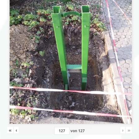
«
‹
›
»
von
127