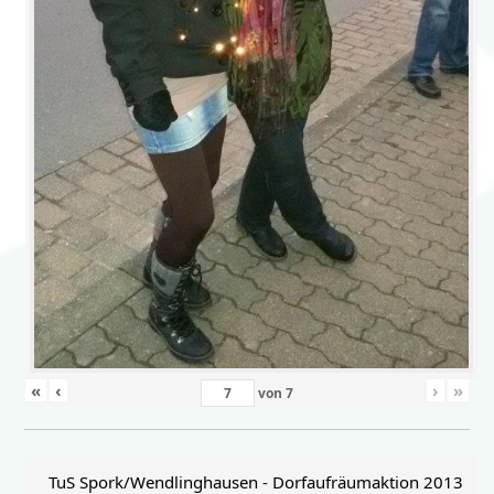
«
‹
›
»
von
7
TuS Spork/Wendlinghausen - Dorfaufräumaktion 2013