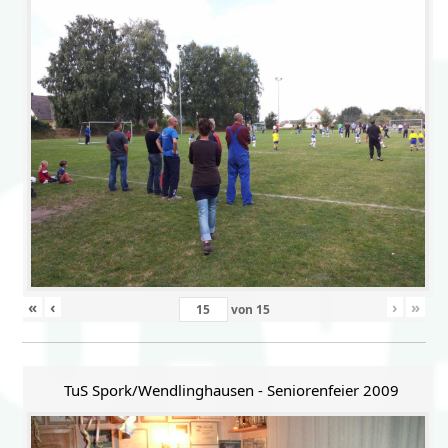
«
‹
›
»
von
15
TuS Spork/Wendlinghausen - Seniorenfeier 2009