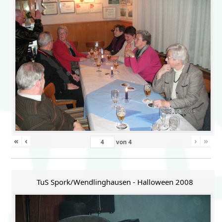
«
‹
›
»
von
4
TuS Spork/Wendlinghausen - Halloween 2008