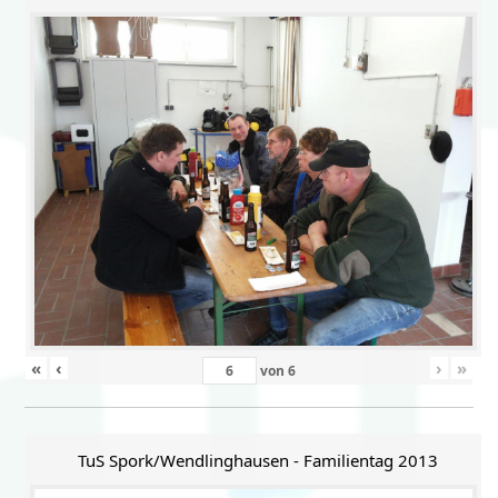
«
‹
›
»
von
6
TuS Spork/Wendlinghausen - Familientag 2013