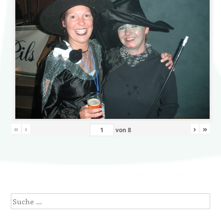
«
‹
›
»
von
8
Suche