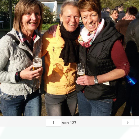
›
von
127