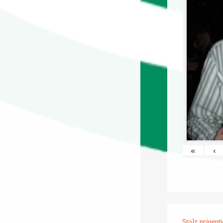
«
‹
Stolz präsent