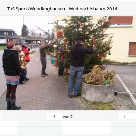
TuS Spork/Wendlinghausen - Weihnachtsbaum 2014
›
von
7