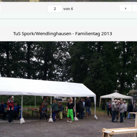
›
von
6
TuS Spork/Wendlinghausen - Familientag 2013