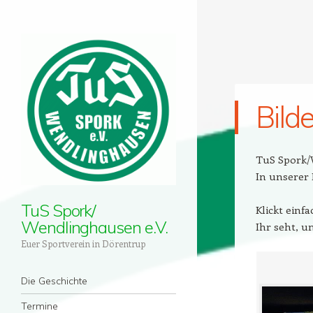
Bild
TuS Spork/
In unserer 
TuS Spork/
Klickt einf
Wendlinghausen e.V.
Ihr seht, un
Euer Sportverein in Dörentrup
Menü
Zum Inhalt springen
Die Geschichte
Termine