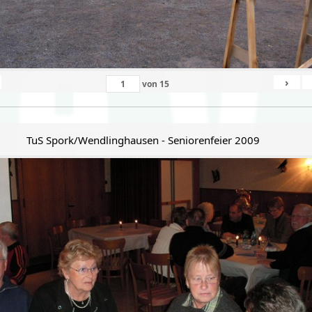
›
von
15
TuS Spork/Wendlinghausen - Seniorenfeier 2009