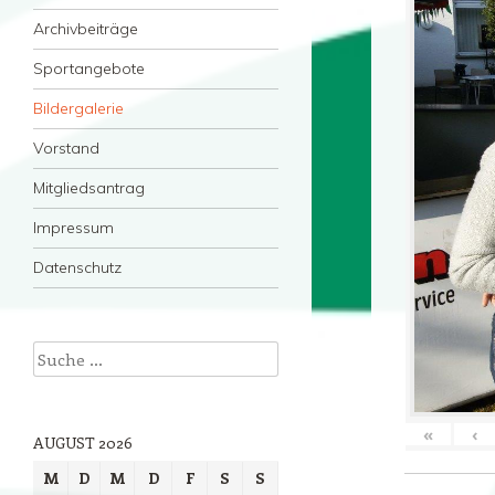
Archivbeiträge
Sportangebote
Bildergalerie
Vorstand
Mitgliedsantrag
Impressum
Datenschutz
Suche
«
‹
AUGUST 2026
M
D
M
D
F
S
S