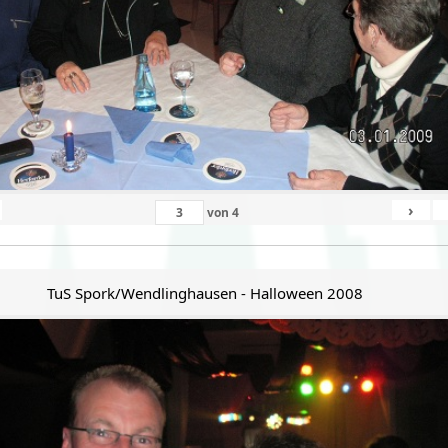
›
von
4
TuS Spork/Wendlinghausen - Halloween 2008