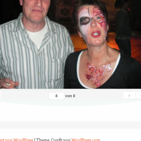
›
von
8
iert von WordPress
|
Theme: Confit von
WordPress.com