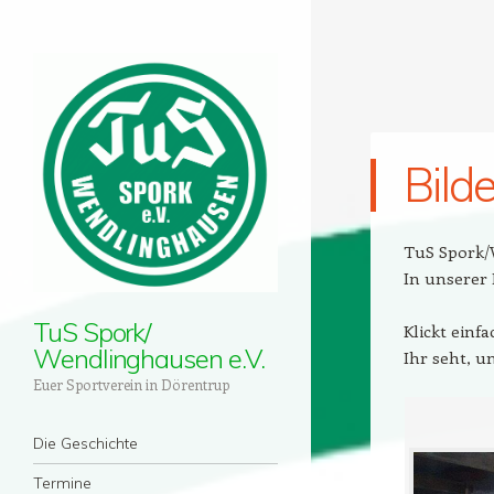
Bild
TuS Spork/
In unserer 
TuS Spork/
Klickt einf
Wendlinghausen e.V.
Ihr seht, un
Euer Sportverein in Dörentrup
Menü
Zum Inhalt springen
Die Geschichte
Termine