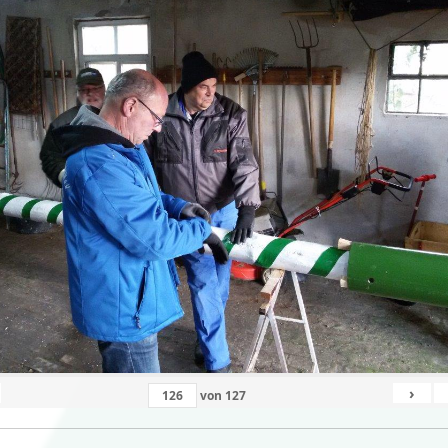
›
von
127