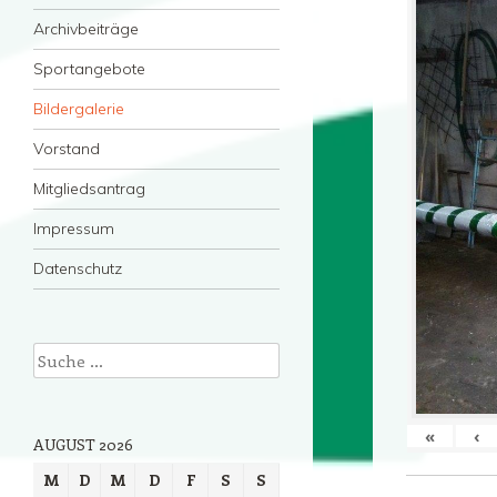
Archivbeiträge
Sportangebote
Bildergalerie
Vorstand
Mitgliedsantrag
Impressum
Datenschutz
Suche
«
‹
AUGUST 2026
M
D
M
D
F
S
S