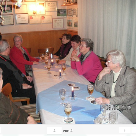
›
von
4