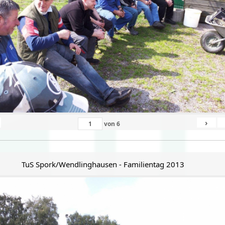
›
von
6
TuS Spork/Wendlinghausen - Familientag 2013