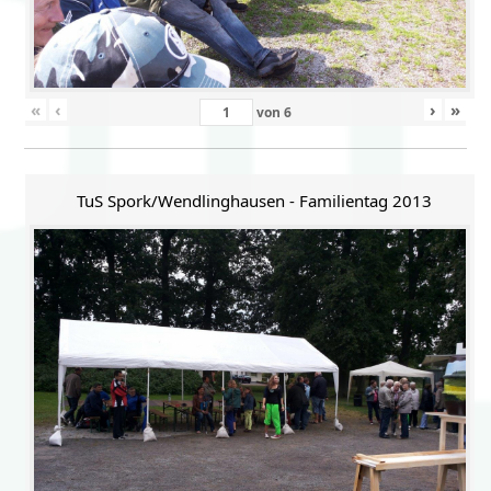
«
‹
›
»
von
6
TuS Spork/Wendlinghausen - Familientag 2013