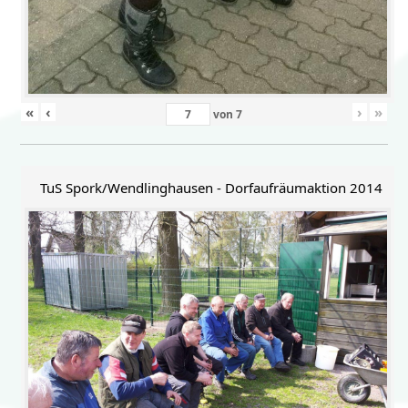
«
‹
›
»
von
7
TuS Spork/Wendlinghausen - Dorfaufräumaktion 2014