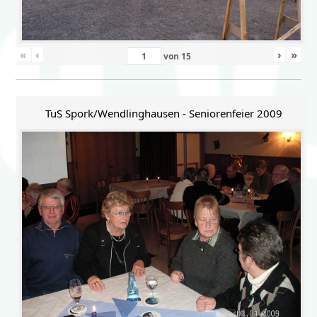
«
‹
›
»
von
15
TuS Spork/Wendlinghausen - Seniorenfeier 2009