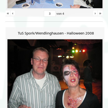
«
‹
›
»
von
4
TuS Spork/Wendlinghausen - Halloween 2008