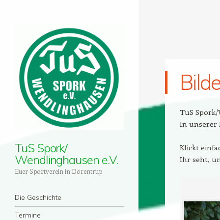
Bild
TuS Spork/
In unserer 
TuS Spork/
Klickt einf
Wendlinghausen e.V.
Ihr seht, un
Euer Sportverein in Dörentrup
Menü
Zum Inhalt springen
Die Geschichte
Termine