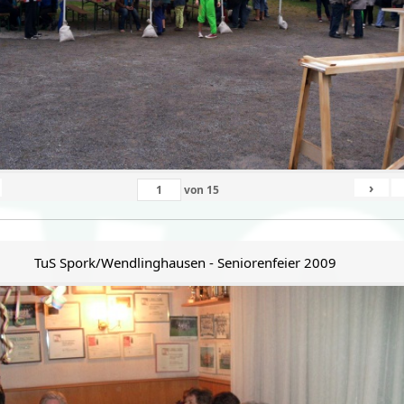
›
von
15
TuS Spork/Wendlinghausen - Seniorenfeier 2009