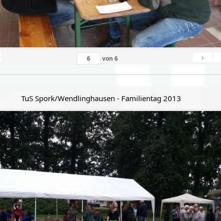
›
von
6
TuS Spork/Wendlinghausen - Familientag 2013