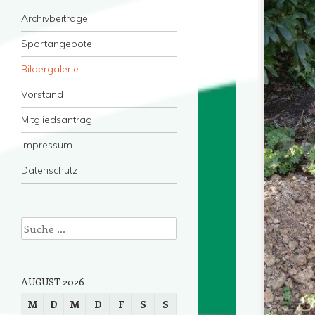
Archivbeiträge
Sportangebote
Bildergalerie
Vorstand
Mitgliedsantrag
Impressum
Datenschutz
Suche
AUGUST 2026
M
D
M
D
F
S
S