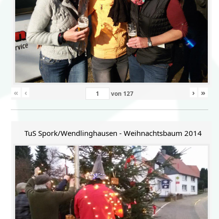
«
‹
›
»
von
127
TuS Spork/Wendlinghausen - Weihnachtsbaum 2014