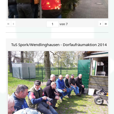
«
‹
›
»
von
7
TuS Spork/Wendlinghausen - Dorfaufräumaktion 2014