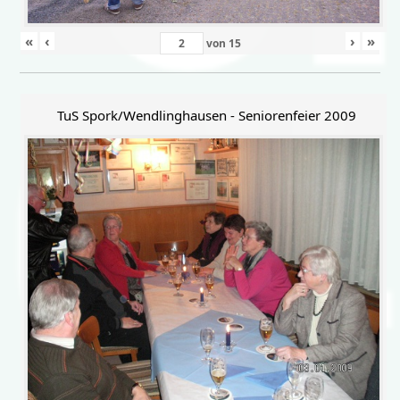
«
‹
›
»
von
15
TuS Spork/Wendlinghausen - Seniorenfeier 2009