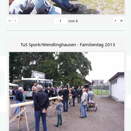
«
‹
›
»
von
6
TuS Spork/Wendlinghausen - Familientag 2013