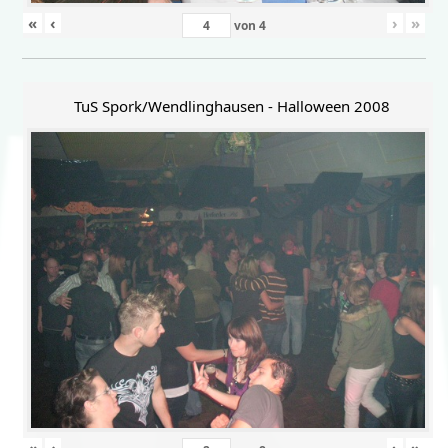
«
‹
›
»
von
4
TuS Spork/Wendlinghausen - Halloween 2008
«
‹
›
»