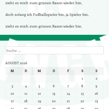
zieht es mich zum grünen Rasen wieder hin,
doch solang ich Fußballspieler bin, ja Spieler bin,
zieht es mich zum grünen Rasen wieder hin.
Suche
AUGUST 2026
M
D
M
D
F
S
S
1
2
3
4
5
6
7
8
9
10
11
12
13
14
15
16
17
18
19
20
21
22
23
24
25
26
27
28
29
30