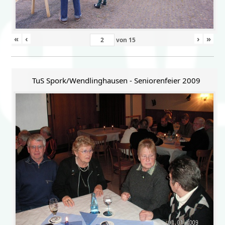
«
‹
›
»
von
15
TuS Spork/Wendlinghausen - Seniorenfeier 2009