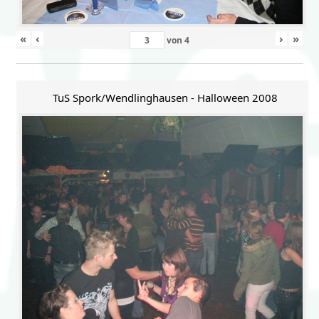
«
‹
›
»
von
4
TuS Spork/Wendlinghausen - Halloween 2008