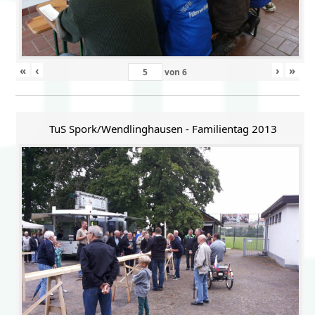
«
‹
›
»
von
6
TuS Spork/Wendlinghausen - Familientag 2013