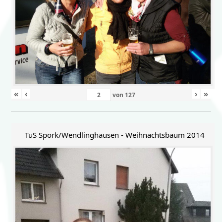
«
‹
›
»
von
127
TuS Spork/Wendlinghausen - Weihnachtsbaum 2014