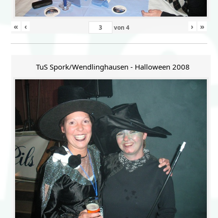
«
‹
›
»
von
4
TuS Spork/Wendlinghausen - Halloween 2008