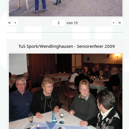
«
‹
›
»
von
15
TuS Spork/Wendlinghausen - Seniorenfeier 2009