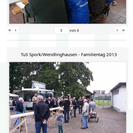
«
‹
›
»
von
6
TuS Spork/Wendlinghausen - Familientag 2013