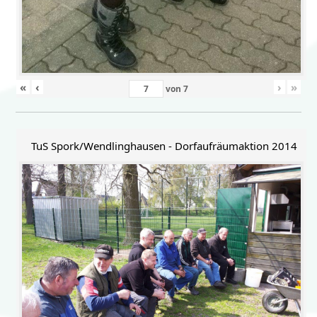
«
‹
›
»
von
7
TuS Spork/Wendlinghausen - Dorfaufräumaktion 2014