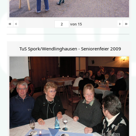
«
‹
›
»
von
15
TuS Spork/Wendlinghausen - Seniorenfeier 2009