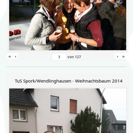
«
‹
›
»
von
127
TuS Spork/Wendlinghausen - Weihnachtsbaum 2014