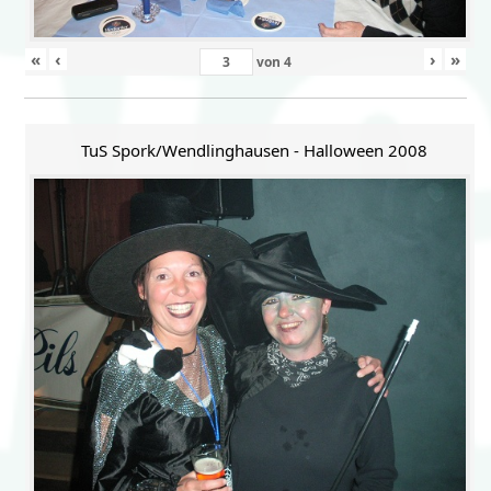
«
‹
›
»
von
4
TuS Spork/Wendlinghausen - Halloween 2008