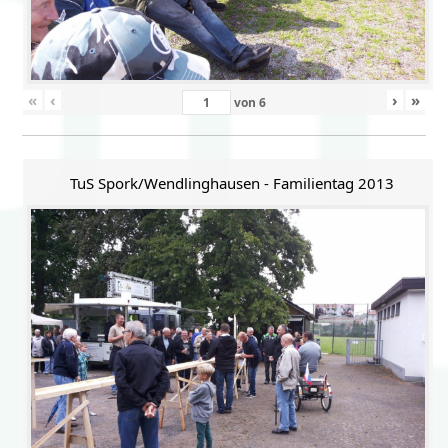
«
‹
›
»
von
6
TuS Spork/Wendlinghausen - Familientag 2013