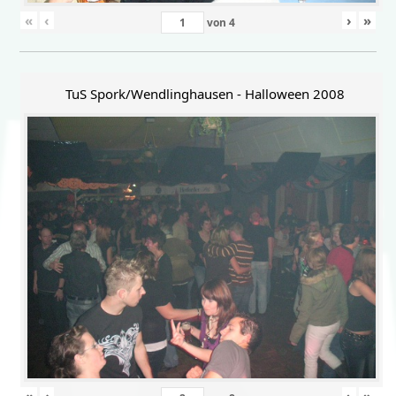
«
‹
›
»
von
4
TuS Spork/Wendlinghausen - Halloween 2008
«
‹
›
»