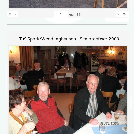
«
‹
›
»
von
15
TuS Spork/Wendlinghausen - Seniorenfeier 2009