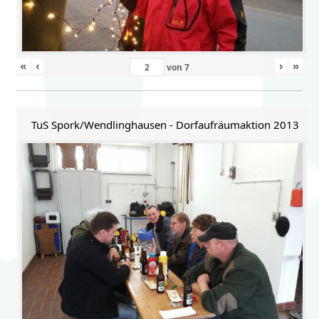
«
‹
›
»
von
7
TuS Spork/Wendlinghausen - Dorfaufräumaktion 2013