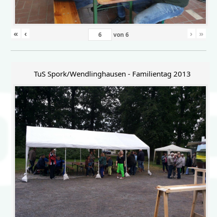
«
‹
›
»
von
6
TuS Spork/Wendlinghausen - Familientag 2013