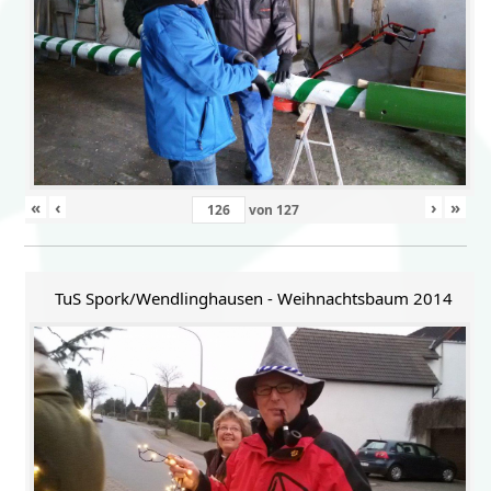
«
‹
›
»
von
127
TuS Spork/Wendlinghausen - Weihnachtsbaum 2014