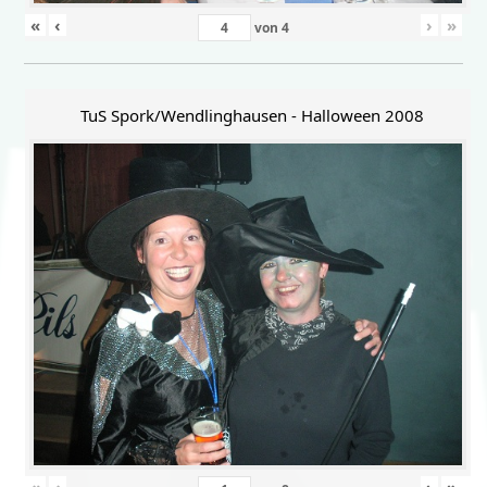
«
‹
›
»
von
4
TuS Spork/Wendlinghausen - Halloween 2008
«
‹
›
»