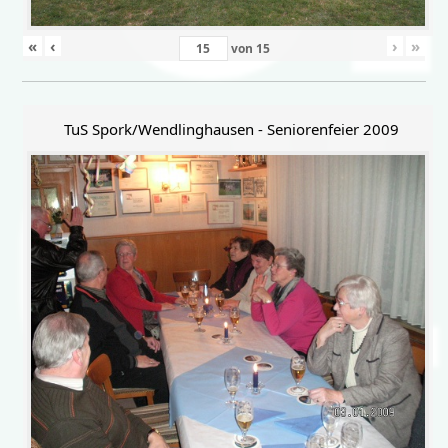
«
‹
›
»
von
15
TuS Spork/Wendlinghausen - Seniorenfeier 2009