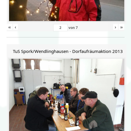
«
‹
›
»
von
7
TuS Spork/Wendlinghausen - Dorfaufräumaktion 2013