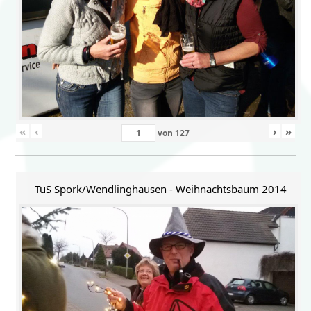
«
‹
›
»
von
127
TuS Spork/Wendlinghausen - Weihnachtsbaum 2014