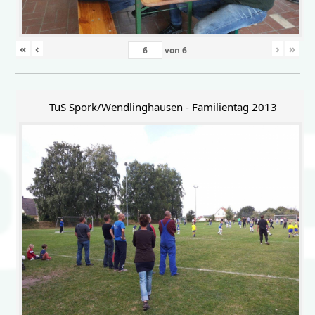
«
‹
›
»
von
6
TuS Spork/Wendlinghausen - Familientag 2013