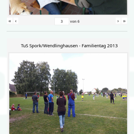
«
‹
›
»
von
6
TuS Spork/Wendlinghausen - Familientag 2013