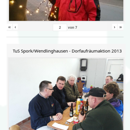
«
‹
›
»
von
7
TuS Spork/Wendlinghausen - Dorfaufräumaktion 2013