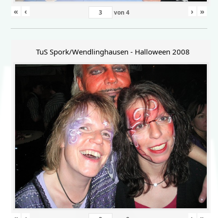
«
‹
›
»
von
4
TuS Spork/Wendlinghausen - Halloween 2008
«
‹
›
»