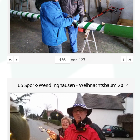
«
‹
›
»
von
127
TuS Spork/Wendlinghausen - Weihnachtsbaum 2014