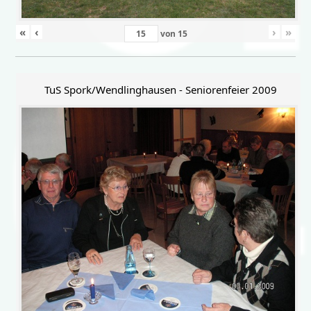
«
‹
›
»
von
15
TuS Spork/Wendlinghausen - Seniorenfeier 2009