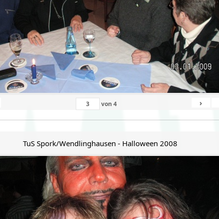
›
von
4
TuS Spork/Wendlinghausen - Halloween 2008