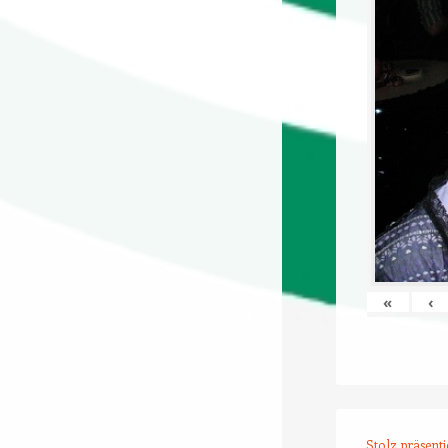
«
‹
Stolz präsent