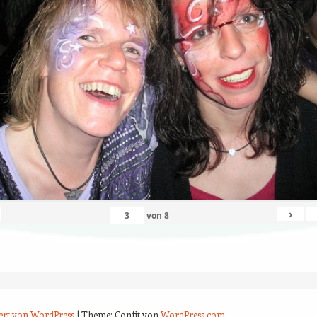
›
von
8
iert von WordPress
|
Theme: Confit von
WordPress.com