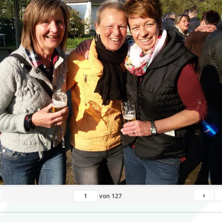
›
von
127