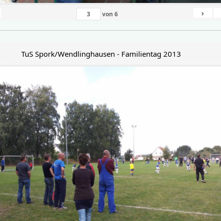
›
von
6
TuS Spork/Wendlinghausen - Familientag 2013