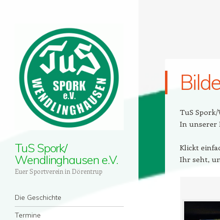
Bild
TuS Spork/
In unserer 
TuS Spork/
Klickt einf
Wendlinghausen e.V.
Ihr seht, un
Euer Sportverein in Dörentrup
Menü
Zum Inhalt springen
Die Geschichte
Termine