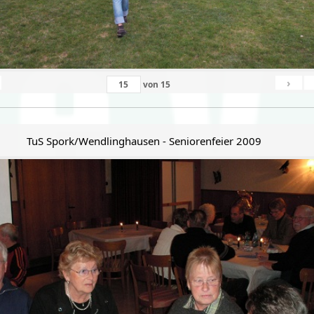
›
von
15
TuS Spork/Wendlinghausen - Seniorenfeier 2009