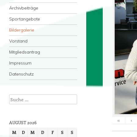
Archivbeiträge
Sportangebote
Bildergalerie
Vorstand
Mitgliedsantrag
Impressum
Datenschutz
Suche
«
‹
AUGUST 2026
M
D
M
D
F
S
S