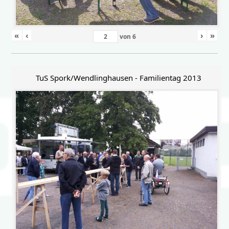
«
‹
›
»
von
6
TuS Spork/Wendlinghausen - Familientag 2013