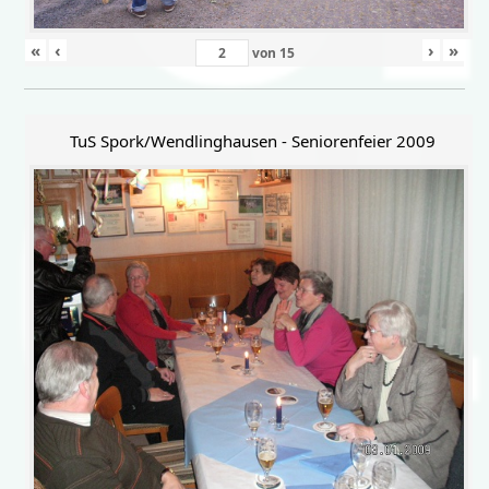
«
‹
›
»
von
15
TuS Spork/Wendlinghausen - Seniorenfeier 2009