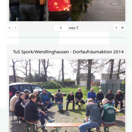
«
‹
›
»
von
7
TuS Spork/Wendlinghausen - Dorfaufräumaktion 2014