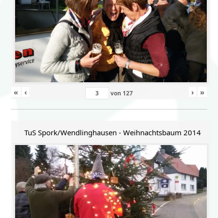
«
‹
›
»
von
127
TuS Spork/Wendlinghausen - Weihnachtsbaum 2014