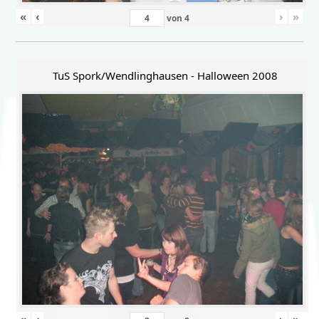
«
‹
›
»
von
4
TuS Spork/Wendlinghausen - Halloween 2008
«
‹
›
»